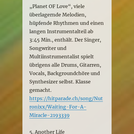
„Planet OF Love“, viele
überlagernde Melodien,
hüpfende Rhythmen und einen
langen Instrumentalteil ab
3:45 Min., enthält. Der Singer,
Songwriter und
Multiinstrumentalist spielt
übrigens alle Drums, Gitarren,
Vocals, Backgroundchöre und
Synthesizer selbst. Klasse
gemacht.
https://hitparade.ch/song/Nut
ronixx/Waiting-For-A-
Miracle-2193339
5. Another Life