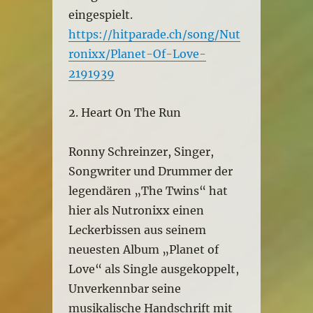
eingespielt.
https://hitparade.ch/song/Nut
ronixx/Planet-Of-Love-
2191939
2. Heart On The Run
Ronny Schreinzer, Singer,
Songwriter und Drummer der
legendären „The Twins“ hat
hier als Nutronixx einen
Leckerbissen aus seinem
neuesten Album „Planet of
Love“ als Single ausgekoppelt,
Unverkennbar seine
musikalische Handschrift mit