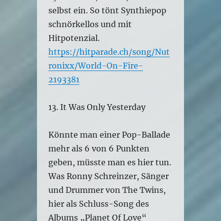
selbst ein. So tönt Synthiepop
schnörkellos und mit
Hitpotenzial.
https://hitparade.ch/song/Nut
ronixx/World-On-Fire-
2193381
13. It Was Only Yesterday
Könnte man einer Pop-Ballade
mehr als 6 von 6 Punkten
geben, müsste man es hier tun.
Was Ronny Schreinzer, Sänger
und Drummer von The Twins,
hier als Schluss-Song des
Albums „Planet Of Love“