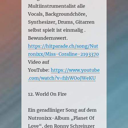
Multiinstrumentalist alle
Vocals, Backgroundchöre,
Synthesizer, Drums, Gitarren
selbst spielt ist einmalig .
Bewundernswert.
https://hitparade.ch/song/Nut
ronixx/Miss-Coraline-2193370
Video auf
YouTube:
https://www.youtube
.com/watch?v=f1hWOoJWeKU
12. World On Fire
Ein geradliniger Song auf dem
Nutronixx-Album „Planet Of
Love“, den Ronny Schreinzer