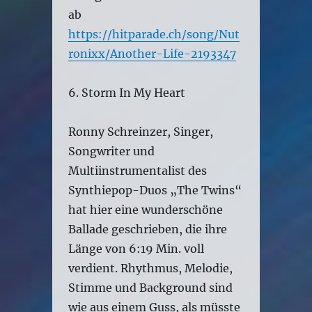
ab
https://hitparade.ch/song/Nut
ronixx/Another-Life-2193347
6. Storm In My Heart
Ronny Schreinzer, Singer,
Songwriter und
Multiinstrumentalist des
Synthiepop-Duos „The Twins“
hat hier eine wunderschöne
Ballade geschrieben, die ihre
Länge von 6:19 Min. voll
verdient. Rhythmus, Melodie,
Stimme und Background sind
wie aus einem Guss, als müsste