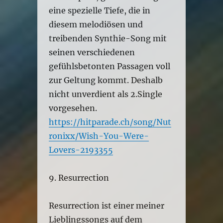
eine spezielle Tiefe, die in
diesem melodiösen und
treibenden Synthie-Song mit
seinen verschiedenen
gefühlsbetonten Passagen voll
zur Geltung kommt. Deshalb
nicht unverdient als 2.Single
vorgesehen.
https://hitparade.ch/song/Nut
ronixx/Wish-You-Were-
Lovers-2193355
9. Resurrection
Resurrection ist einer meiner
Lieblingssongs auf dem