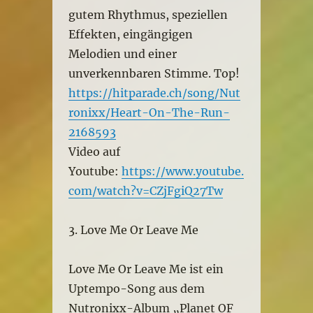
gutem Rhythmus, speziellen
Effekten, eingängigen
Melodien und einer
unverkennbaren Stimme. Top!
https://hitparade.ch/song/Nut
ronixx/Heart-On-The-Run-
2168593
Video auf
Youtube:
https://www.youtube.
com/watch?v=CZjFgiQ27Tw
3. Love Me Or Leave Me
Love Me Or Leave Me ist ein
Uptempo-Song aus dem
Nutronixx-Album „Planet OF