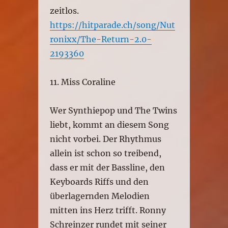
zeitlos.
https://hitparade.ch/song/Nut
ronixx/The-Return-2.0-
2193360
11. Miss Coraline
Wer Synthiepop und The Twins
liebt, kommt an diesem Song
nicht vorbei. Der Rhythmus
allein ist schon so treibend,
dass er mit der Bassline, den
Keyboards Riffs und den
überlagernden Melodien
mitten ins Herz trifft. Ronny
Schreinzer rundet mit seiner